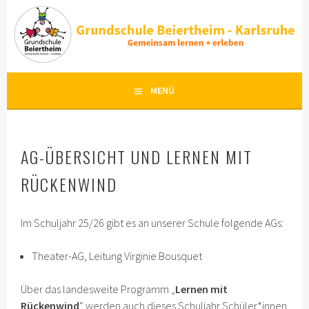
Springe
zum
Inhalt
MENÜ
AG-ÜBERSICHT UND LERNEN MIT
RÜCKENWIND
Im Schuljahr 25/26 gibt es an unserer Schule folgende AGs:
Theater-AG, Leitung Virginie Bousquet
Über das landesweite Programm „
Lernen mit
Rückenwind
“ werden auch dieses Schuljahr Schüler*innen