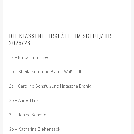
DIE KLASSENLEHRKRÄFTE IM SCHULJAHR
2025/26
1a – Britta Emminger
1b – Sheila Kühn und Bjarne Waßmuth
2a – Caroline Sensfuß und Natascha Branik
2b – Annett Fitz
3a – Janina Schmidt
3b – Katharina Ziehensack